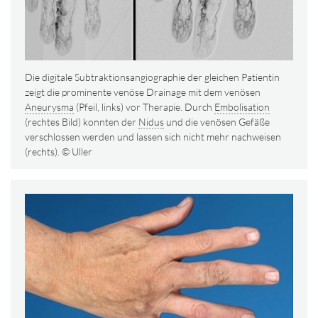
Die digitale Subtraktionsangiographie der gleichen Patientin
zeigt die prominente venöse Drainage mit dem venösen
Aneurysma
(Pfeil, links) vor Therapie. Durch
Embolisation
(rechtes Bild) konnten der
Nidus
und die venösen Gefäße
verschlossen werden und lassen sich nicht mehr nachweisen
(rechts). © Uller