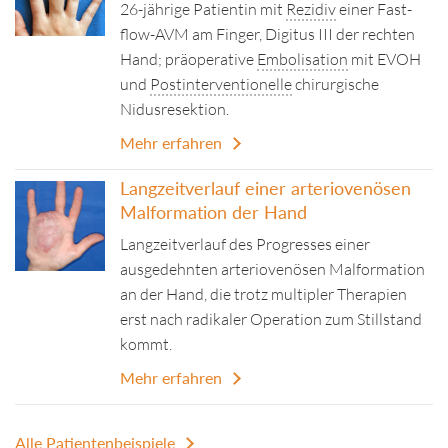
26-jährige Patientin mit
Rezidiv
einer Fast-
flow-AVM am Finger, Digitus III der rechten
Hand; präoperative
Embolisation
mit EVOH
und
Postinterventionelle
chirurgische
Nidusresektion.
Mehr erfahren
Langzeitverlauf einer arteriovenösen
Malformation der Hand
Langzeitverlauf des Progresses einer
ausgedehnten arteriovenösen Malformation
an der Hand, die trotz multipler Therapien
erst nach radikaler Operation zum Stillstand
kommt.
Mehr erfahren
Alle Patientenbeispiele