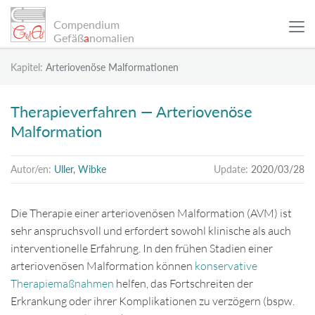
Compendium
Gefäß
a
nomalien
Kapitel:
Arteriovenöse Malformationen
WISSENSCHAFTLICHE ARTIKEL
Therapieverfahren — Arteriovenöse
Malformation
PATIENTENBEISPIELE
Autor/en:
Uller, Wibke
Update:
2020/03/28
INFO
Die Therapie einer arteriovenösen Malformation (AVM) ist
SUCHE
sehr anspruchsvoll und erfordert sowohl klinische als auch
interventionelle Erfahrung. In den frühen Stadien einer
arteriovenösen Malformation können
konservative
Sitemap
Therapiemaßnahmen
helfen, das Fortschreiten der
Erkrankung oder ihrer Komplikationen zu verzögern (bspw.
Datenschutz