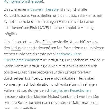
Kompressionstherapie
).
Disclaimer
Das Ziel einer
invasiven Therapie
ist möglichst alle
Kurzschlüsse zu verschließen und damit auch die klinischen
Impressum
Symptome zu bessern. In einigen Fällen sowie bei einer
Kontakt
arteriovenösen
Fistel
(AVF) ist eine komplette Heilung
möglich.
Deutsch
English
Um eine arteriovenöse
Fistel
sowie die Kurzschlüsse bzw.
den
Nidus
einer arteriovenösen Malformation zu eliminieren,
stehen zunächst, als erste Wahl
endovaskuläre
Therapiemaßnahmen
zur Verfügung. Hier stehen relativ neue
Techniken zur Verfügung die sich mittlerweile aber durch
positive Ergebnisse bezogen auf den Langzeitverlauf
durchsetzen konnten. Diese endovaskulären Techniken
können, je nach Lokalisation und Ausbreitung, in einigen
Fällen mit nachfolgenden
chirurgischen Resektionen
(insbesondere bei kleinem
Nidus
) kombiniert werden. Die
primäre
Resektion
einer arteriovenösen Malformation ist
meist nicht möglich.