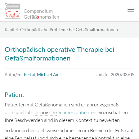
Compendium
Gefäß
a
nomalien
Kapitel:
Orthopädische Probleme bei Gefäßmalformationen
WISSENSCHAFTLICHE ARTIKEL
Orthopädisch operative Therapie bei
Gefäßmalformationen
PATIENTENBEISPIELE
Autor/en:
Kertai, Michael Amir
Update:
2020/03/05
INFO
Patient
SUCHE
Patienten mit Gefäßanomalien sind erfahrungsgemäß
prinzipiell als
chronische
Schmerzpatienten
einzuschätzen.
Ihre Beschwerden sind in diesem Kontext zu bewerten.
Sitemap
So können beispielsweise Schmerzen im Bereich der Füße auf
Datenschutz
eine Fehlbelastung durch eine bestehende
Kontraktur
, eine