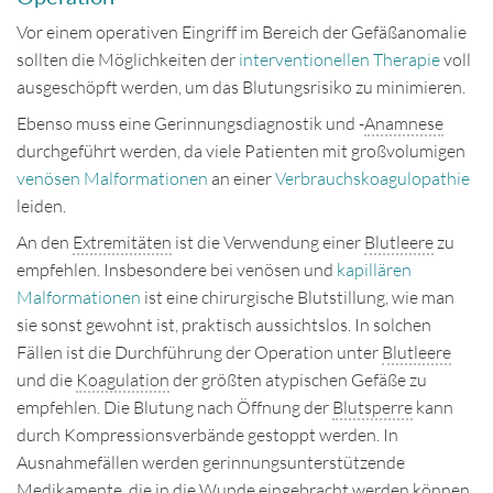
Vor einem operativen Eingriff im Bereich der Gefäßanomalie
sollten die Möglichkeiten der
interventionellen Therapie
voll
ausgeschöpft werden, um das Blutungsrisiko zu minimieren.
Ebenso muss eine Gerinnungsdiagnostik und -
Anamnese
durchgeführt werden, da viele Patienten mit großvolumigen
venösen Malformationen
an einer
Verbrauchskoagulopathie
leiden.
An den
Extremitäten
ist die Verwendung einer
Blutleere
zu
empfehlen. Insbesondere bei venösen und
kapillären
Malformationen
ist eine chirurgische Blutstillung, wie man
sie sonst gewohnt ist, praktisch aussichtslos. In solchen
Fällen ist die Durchführung der Operation unter
Blutleere
und die
Koagulation
der größten atypischen Gefäße zu
empfehlen. Die Blutung nach Öffnung der
Blutsperre
kann
durch Kompressionsverbände gestoppt werden. In
Ausnahmefällen werden gerinnungsunterstützende
Medikamente, die in die Wunde eingebracht werden können,