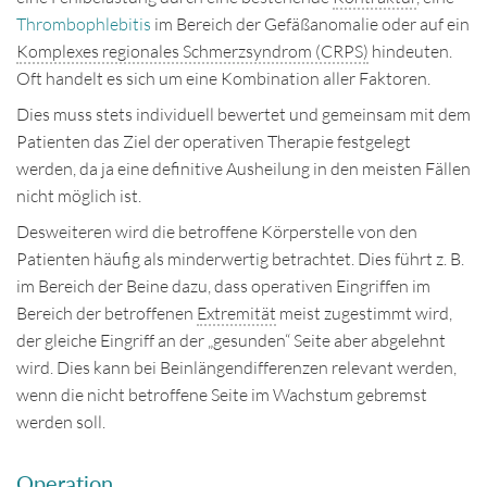
Thrombophlebitis
im Bereich der Gefäßanomalie oder auf ein
Disclaimer
Komplexes regionales Schmerzsyndrom (CRPS)
hindeuten.
Impressum
Oft handelt es sich um eine Kombination aller Faktoren.
Dies muss stets individuell bewertet und gemeinsam mit dem
Kontakt
Patienten das Ziel der operativen Therapie festgelegt
werden, da ja eine definitive Ausheilung in den meisten Fällen
Deutsch
English
nicht möglich ist.
Desweiteren wird die betroffene Körperstelle von den
Patienten häufig als minderwertig betrachtet. Dies führt z. B.
im Bereich der Beine dazu, dass operativen Eingriffen im
Bereich der betroffenen
Extremität
meist zugestimmt wird,
der gleiche Eingriff an der „gesunden“ Seite aber abgelehnt
wird. Dies kann bei Beinlängendifferenzen relevant werden,
wenn die nicht betroffene Seite im Wachstum gebremst
werden soll.
Operation