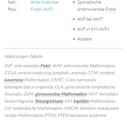
fast-
Arteriovenöse
Sporadische
flow
Fistel (AVF)
arteriovenöse
Fistel
AVF bei HHT
AVF in KM-AVM
Andere
Abkürzungen Tabelle
AVF: arteriovenöse
Fistel
, AVM: arteriovenöse Malformation,
CCLA: central conducting lymphatic anomaly, CCM: zerebral
kavernöse
Malformation, CMTC: Cutis marmorata
teleangiectatica congenital, GLA: generalisierte lymphatische
Anomalie, GVM:
glomuvenöse Malformation
, HHT: hereditäre
hemorrhagische
Teleangiektasie
, KM:
kapilläre
Malformation,
LM: lymphatische Malformation, VMCM: familiäre mukokutane
venöse Malformation, PTEN: PTEN hamatoma syndrome