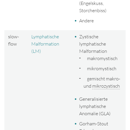
(Engelskuss,
Storchenbiss)
Andere
slow-
Lymphatische
Zystische
flow
Malformation
lymphatische
(LM)
Malformation
makromystisch
mikromystisch
gemischt makro-
und
mikrozystisch
Generalisierte
lymphatische
Anomalie (GLA)
Gorham-Stout