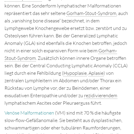
können. Eine Sonderform lymphatischer Malformationen
repräsentiert das sehr seltene
Gorham-Stout-Syndrom
, auch
als „vanishing bone disease“ bezeichnet, in dem
Lymphgewebe Knochengewebe ersetzt bzw. zerstört und zu
Osteolysen führen kann. Bei der Generalized Lymphatic
Anomaly (GLA) sind ebenfalls die Knochen betroffen, jedoch
nicht in einer solch expansiven Form wie beim
Gorham-
Stout-Syndrom
. Zusätzlich können innere Organe betroffen
sein. Bei der Central Conducting Lymphatic Anomaly (CCLA)
liegt durch eine Fehlbildung (
Hypoplasie
,
Aplasie
) von
zentralen Lymphleitern im Abdomen und/oder Thorax ein
Rückstau von Lymphe vor, der zu Beinödemen, einer
exsudativen Enteropathie und/oder zu
rezidivierendem
lymphatischem Ascites oder Pleuraerguss führt.
Venöse Malformationen
(VM) sind mit 70 % die häufigste
slow-flow-Gefäßanomalie. Sie besteht aus dysplastischen,
schwammartigen oder eher tubulären Raumforderungen,