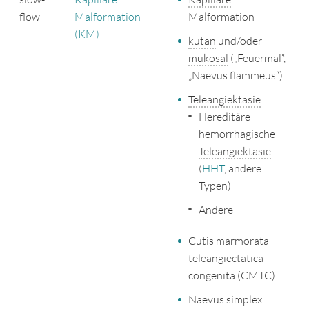
flow
Malformation
Malformation
(KM)
kutan
und/oder
mukosal
(„Feuermal“,
„Naevus flammeus“)
Teleangiektasie
Hereditäre
hemorrhagische
Teleangiektasie
(
HHT
, andere
Typen)
Andere
Cutis marmorata
teleangiectatica
congenita (CMTC)
Naevus simplex