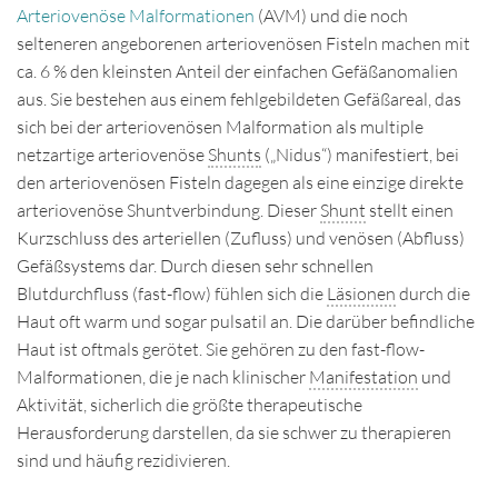
Arteriovenöse Malformationen
(AVM) und die noch
selteneren angeborenen arteriovenösen Fisteln machen mit
ca. 6 % den kleinsten Anteil der einfachen Gefäßanomalien
aus. Sie bestehen aus einem fehlgebildeten Gefäßareal, das
sich bei der arteriovenösen Malformation als multiple
netzartige arteriovenöse
Shunts
(„Nidus“) manifestiert, bei
den arteriovenösen Fisteln dagegen als eine einzige direkte
arteriovenöse Shuntverbindung. Dieser
Shunt
stellt einen
Kurzschluss des arteriellen (Zufluss) und venösen (Abfluss)
Gefäßsystems dar. Durch diesen sehr schnellen
Blutdurchfluss (fast-flow) fühlen sich die
Läsionen
durch die
Haut oft warm und sogar pulsatil an. Die darüber befindliche
Haut ist oftmals gerötet. Sie gehören zu den fast-flow-
Malformationen, die je nach klinischer
Manifestation
und
Aktivität, sicherlich die größte therapeutische
Herausforderung darstellen, da sie schwer zu therapieren
sind und häufig rezidivieren.