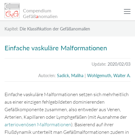
Compendium
Gefäß
a
nomalien
Kapitel:
Die Klassifikation der Gefäßanomalien
WISSENSCHAFTLICHE ARTIKEL
Einfache vaskuläre Malformationen
PATIENTENBEISPIELE
Update:
2020/02/03
Autor/en:
Sadick, Maliha
|
Wohlgemuth, Walter A.
INFO
Einfache vaskuläre Malformationen setzen sich mehrheitlich
SUCHE
aus einer einzigen fehlgebildeten dominierenden
Gefäßkomponente zusammen, also entweder aus Venen,
Arterien, Kapillaren oder Lymphgefäßen (mit Ausnahme der
Sitemap
arteriovenösen Malformationen
). Basierend auf ihrer
Datenschutz
Flußdynamik unterteilt man
Gefäßmalformationen
zudem in