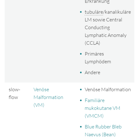
Erkrankung
tubuläre
/kanalikuläre
LM sowie Central
Conducting
Lymphatic Anomaly
(CCLA)
Primäres
Lymphödem
Andere
slow-
Venöse
Venöse Malformation
flow
Malformation
Familiäre
(VM)
mukokutane VM
(VMCM)
Blue Rubber Bleb
Naevus (Bean)