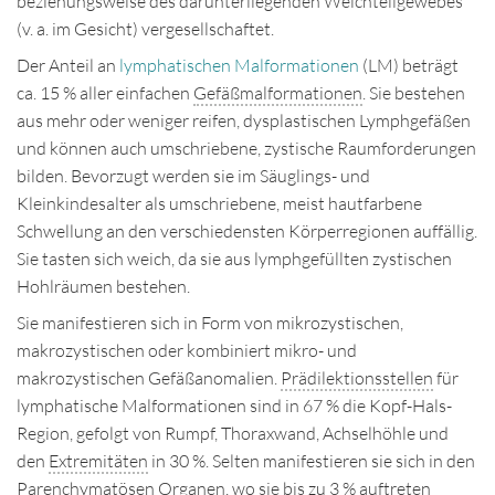
beziehungsweise des darunterliegenden Weichteilgewebes
(v. a. im Gesicht) vergesellschaftet.
Der Anteil an
lymphatischen Malformationen
(LM) beträgt
ca. 15 % aller einfachen
Gefäßmalformationen
. Sie bestehen
aus mehr oder weniger reifen, dysplastischen Lymphgefäßen
und können auch umschriebene, zystische Raumforderungen
bilden. Bevorzugt werden sie im Säuglings- und
Kleinkindesalter als umschriebene, meist hautfarbene
Schwellung an den verschiedensten Körperregionen auffällig.
Sie tasten sich weich, da sie aus lymphgefüllten zystischen
Hohlräumen bestehen.
Sie manifestieren sich in Form von mikrozystischen,
makrozystischen oder kombiniert mikro- und
makrozystischen Gefäßanomalien.
Prädilektionsstellen
für
lymphatische Malformationen sind in 67 % die Kopf-Hals-
Region, gefolgt von Rumpf, Thoraxwand, Achselhöhle und
den
Extremitäten
in 30 %. Selten manifestieren sie sich in den
Parenchymatösen
Organen, wo sie bis zu 3 % auftreten