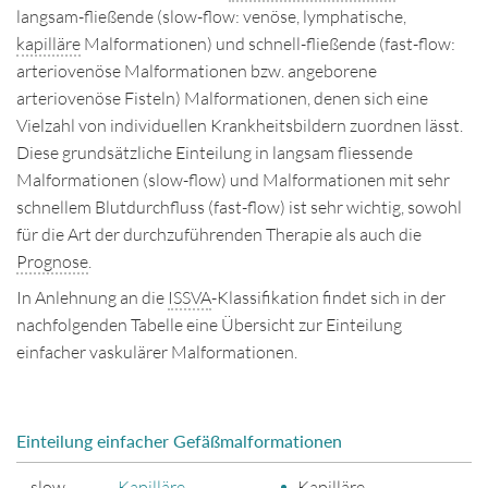
langsam-fließende (slow-flow: venöse, lymphatische,
Disclaimer
kapilläre
Malformationen) und schnell-fließende (fast-flow:
arteriovenöse Malformationen bzw. angeborene
Impressum
arteriovenöse Fisteln) Malformationen, denen sich eine
Kontakt
Vielzahl von individuellen Krankheitsbildern zuordnen lässt.
Diese grundsätzliche Einteilung in langsam fliessende
Deutsch
English
Malformationen (slow-flow) und Malformationen mit sehr
schnellem Blutdurchfluss (fast-flow) ist sehr wichtig, sowohl
für die Art der durchzuführenden Therapie als auch die
Prognose
.
In Anlehnung an die
ISSVA
-Klassifikation findet sich in der
nachfolgenden Tabelle eine Übersicht zur Einteilung
einfacher vaskulärer Malformationen.
Einteilung einfacher Gefäßmalformationen
slow-
Kapilläre
Kapilläre