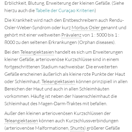
Erblichkeit, Blutung, Erweiterung der kleinen Gefäße. (Siehe
Disclaimer
hierzu auch die
Tabelle der Curaçao Kriterien
)
Die Krankheit wird nach den Erstbeschreibern auch Rendu-
Impressum
Osler-Weber-Syndrom oder kurz
Morbus Osler
genannt und
Kontakt
gehört mit einer weltweiten
Prävalenz
von 1 : 5000 bis 1 :
8000 zu den seltenen Erkrankungen (Orphan diseases).
Deutsch
English
Bei den
Teleangiektasien
handelt es sich um Erweiterungen
kleiner Gefäße, arteriovenöse Kurzschlüsse sind in einem
fortgeschrittenen Stadium nachweisbar. Die erweiterten
Gefäße erscheinen äußerlich als kleine rote Punkte der Haut
oder Schleimhaut.
Teleangiektasien
können prinzipiell in allen
Bereichen der Haut und auch in allen Schleimhäuten
vorkommen. Häufig ist neben der Nasenschleimhaut die
Schleimhaut des Magen-Darm-Traktes mit befallen.
Außer den kleinen arteriovenösen Kurzschlüssen der
Teleangiektasien
können auch Kurzschlussverbindungen
(arteriovenöse Malformationen,
Shunts
) größerer Gefäße