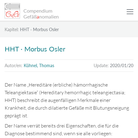
Compendium
Gefäß
a
nomalien
Kapitel:
HHT · Morbus Osler
WISSENSCHAFTLICHE ARTIKEL
HHT · Morbus Osler
PATIENTENBEISPIELE
Autor/en:
Kühnel, Thomas
Update:
2020/01/20
INFO
Der Name „Hereditäre (erbliche) hämorrhagische
Teleangiektasie“ (Hereditary hemorrhagic teleangiectasia;
SUCHE
HHT) beschreibt die augenfälligen Merkmale einer
Krankheit, die durch dilatierte Gefäße mit Blutungsneigung
geprägt ist.
Sitemap
Der Name verrät bereits drei Eigenschaften, die für die
Datenschutz
Diagnose bestimmend sind, wenn sie alle vorliegen: