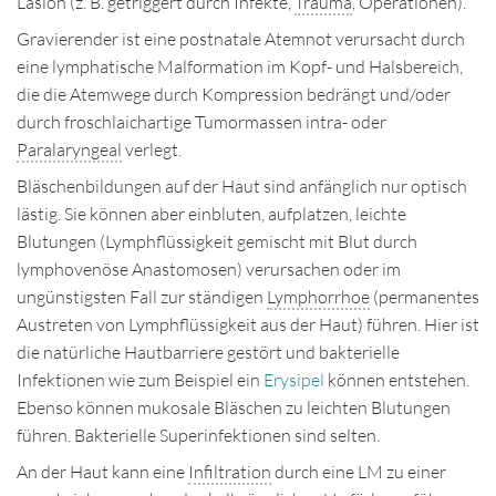
Läsion (z. B. getriggert durch Infekte,
Trauma
, Operationen).
Disclaimer
Gravierender ist eine postnatale Atemnot verursacht durch
eine lymphatische Malformation im Kopf- und Halsbereich,
Impressum
die die Atemwege durch Kompression bedrängt und/oder
durch froschlaichartige Tumormassen intra- oder
Kontakt
Paralaryngeal
verlegt.
Deutsch
English
Bläschenbildungen auf der Haut sind anfänglich nur optisch
lästig. Sie können aber einbluten, aufplatzen, leichte
Blutungen (Lymphflüssigkeit gemischt mit Blut durch
lymphovenöse Anastomosen) verursachen oder im
ungünstigsten Fall zur ständigen
Lymphorrhoe
(permanentes
Austreten von Lymphflüssigkeit aus der Haut) führen. Hier ist
die natürliche Hautbarriere gestört und bakterielle
Infektionen wie zum Beispiel ein
Erysipel
können entstehen.
Ebenso können mukosale Bläschen zu leichten Blutungen
führen. Bakterielle Superinfektionen sind selten.
An der Haut kann eine
Infiltration
durch eine LM zu einer