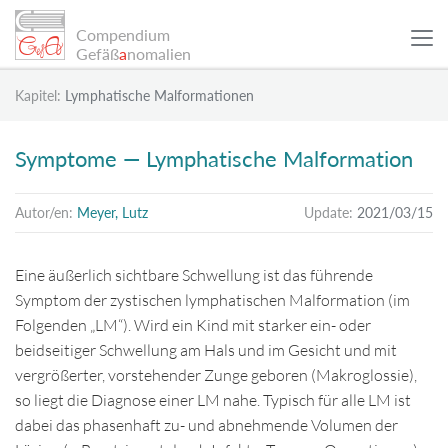
Compendium
Gefäß
a
nomalien
Kapitel:
Lymphatische Malformationen
WISSENSCHAFTLICHE ARTIKEL
Symptome — Lymphatische Malformation
PATIENTENBEISPIELE
Autor/en:
Meyer, Lutz
Update:
2021/03/15
INFO
Eine äußerlich sichtbare Schwellung ist das führende
Symptom der zystischen lymphatischen Malformation (im
SUCHE
Folgenden „LM“). Wird ein Kind mit starker ein- oder
beidseitiger Schwellung am Hals und im Gesicht und mit
vergrößerter, vorstehender Zunge geboren (Makroglossie),
Sitemap
so liegt die Diagnose einer LM nahe. Typisch für alle LM ist
dabei das phasenhaft zu- und abnehmende Volumen der
Datenschutz