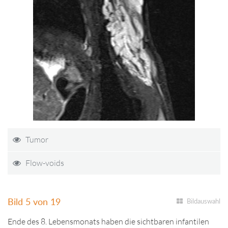
Tumor
Flow-voids
Bild 5 von 19
Bildauswahl
Ende des 8. Lebensmonats haben die sichtbaren infantilen