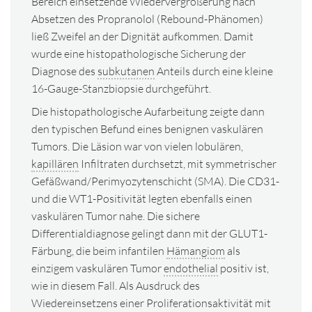
Bereich einsetzende Wiedervergrößerung nach
Absetzen des Propranolol (Rebound-Phänomen)
ließ Zweifel an der Dignität aufkommen. Damit
wurde eine histopathologische Sicherung der
Diagnose des
subkutanen
Anteils durch eine kleine
16-Gauge-Stanzbiopsie durchgeführt.
Die histopathologische Aufarbeitung zeigte dann
den typischen Befund eines benignen vaskulären
Tumors. Die Läsion war von vielen lobulären,
kapillären
Infiltraten durchsetzt, mit symmetrischer
Gefäßwand/Perimyozytenschicht (SMA). Die CD31-
und die WT1-Positivität legten ebenfalls einen
vaskulären Tumor nahe. Die sichere
Differentialdiagnose gelingt dann mit der GLUT1-
Färbung, die beim infantilen
Hämangiom
als
einzigem vaskulären Tumor
endothelial
positiv ist,
wie in diesem Fall. Als Ausdruck des
Wiedereinsetzens einer Proliferationsaktivität mit