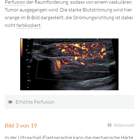
Perfusion
der Raumforderung, sodass von einem vaskulären
Tumor ausgegangen wird. Die starke Blutströmung wird hier
orange im B-Bild dargestellt, die Strömungsrichtung ist dabei
nicht
farbkodiert
.
Erhöhte Perfusion
Bild 3 von 19
Bildauswahl
In der Ultraschall-Elastographie kann die mechanische Härte