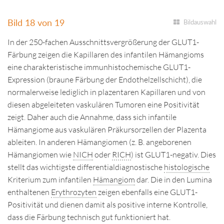
Bild 18 von 19
Bildauswahl
In der 250-fachen Ausschnittsvergrößerung der GLUT1-
Färbung zeigen die Kapillaren des infantilen Hämangioms
eine charakteristische immunhistochemische GLUT1-
Expression (braune Färbung der Endothelzellschicht), die
normalerweise lediglich in plazentaren Kapillaren und von
diesen abgeleiteten vaskulären Tumoren eine Positivität
zeigt. Daher auch die Annahme, dass sich infantile
Hämangiome aus vaskulären Präkursorzellen der Plazenta
ableiten. In anderen Hämangiomen (z. B. angeborenen
Hämangiomen wie
NICH
oder
RICH
) ist GLUT1-negativ. Dies
stellt das wichtigste differentialdiagnostische
histologische
Kriterium zum infantilen
Hämangiom
dar. Die in den Lumina
enthaltenen
Erythrozyten
zeigen ebenfalls eine GLUT1-
Positivität und dienen damit als positive interne Kontrolle,
dass die Färbung technisch gut funktioniert hat.