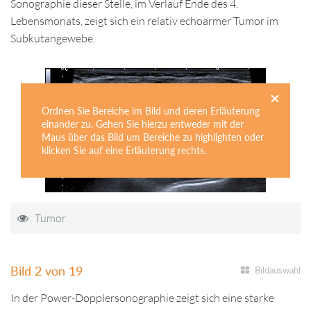
Sonographie dieser Stelle, im Verlauf Ende des 4.
Disclaimer
Lebensmonats, zeigt sich ein relativ echoarmer Tumor im
Subkutangewebe.
Impressum
Kontakt
Deutsch
English
Ordnen Sie Bereiche im Bild und deren Erläuterung
einander zu. Gehen Sie hierzu entweder mit der
Maus über das Bild um Bereiche zu highlighten oder
klicken Sie auf eine Erläuterung rechts.
Tumor
Bild 2 von 19
Bildauswahl
In der Power-Dopplersonographie zeigt sich eine starke