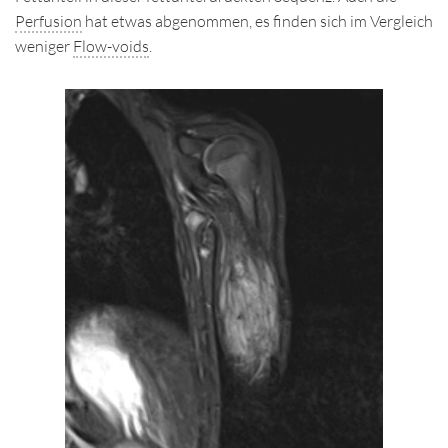
Perfusion
hat etwas abgenommen, es finden sich im Vergleich
weniger
Flow-voids
.