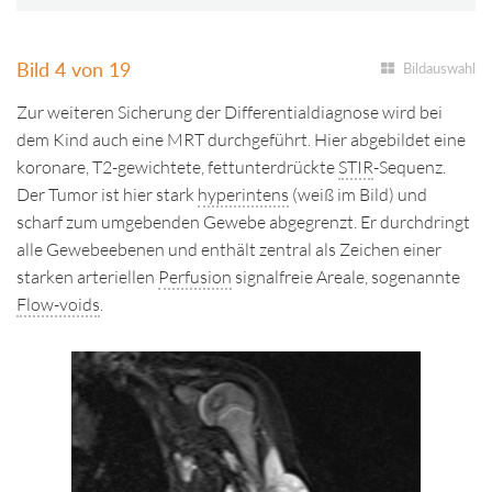
Bild 4 von 19
Bildauswahl
Zur weiteren Sicherung der Differentialdiagnose wird bei
dem Kind auch eine MRT durchgeführt. Hier abgebildet eine
koronare, T2-gewichtete, fettunterdrückte
STIR
-Sequenz.
Der Tumor ist hier stark
hyperintens
(weiß im Bild) und
scharf zum umgebenden Gewebe abgegrenzt. Er durchdringt
alle Gewebeebenen und enthält zentral als Zeichen einer
starken arteriellen
Perfusion
signalfreie Areale, sogenannte
Flow-voids
.