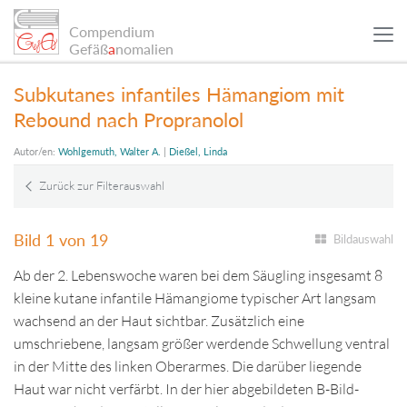
Compendium
Gefäß
a
nomalien
Subkutanes infantiles Hämangiom mit
Rebound nach Propranolol
WISSENSCHAFTLICHE ARTIKEL
Autor/en:
Wohlgemuth, Walter A.
|
Dießel, Linda
PATIENTENBEISPIELE
Autor/en:
Wohlgemuth, Walter A.
|
Dießel, Linda
Zurück zur Filterauswahl
INFO
Bild 1 von 19
Bildauswahl
Ab der 2. Lebenswoche waren bei dem Säugling insgesamt 8
SUCHE
kleine kutane infantile Hämangiome typischer Art langsam
wachsend an der Haut sichtbar. Zusätzlich eine
umschriebene, langsam größer werdende Schwellung ventral
Sitemap
in der Mitte des linken Oberarmes. Die darüber liegende
Haut war nicht verfärbt. In der hier abgebildeten B-Bild-
Datenschutz