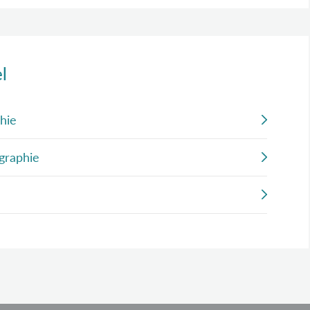
l
hie
ographie