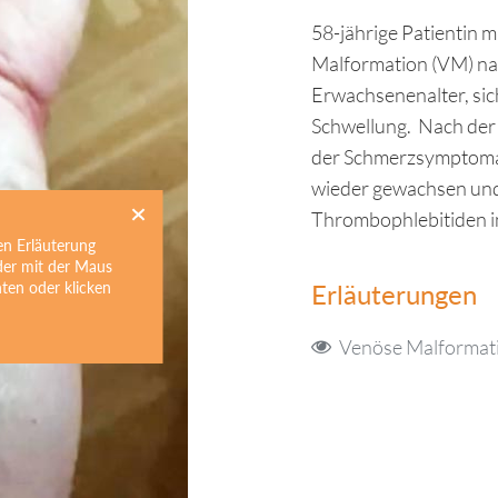
58-jährige Patientin 
Malformation (VM) nac
Erwachsenenalter, sich
Schwellung. Nach de
der Schmerzsymptomati
wieder gewachsen und
Thrombophlebitiden i
en Erläuterung
der mit der Maus
hten oder klicken
Erläuterungen
Venöse Malformat