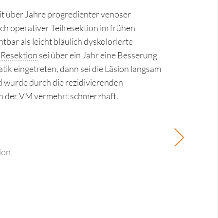
mit über Jahre progredienter venöser
h operativer Teilresektion im frühen
tbar als leicht bläulich dyskolorierte
r
Resektion
sei über ein Jahr eine Besserung
k eingetreten, dann sei die Läsion langsam
 wurde durch die rezidivierenden
n der VM vermehrt schmerzhaft.
ion